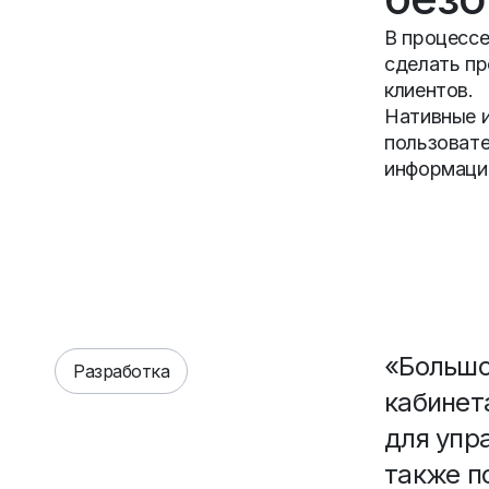
В процессе
сделать пр
клиентов.
Нативные и
пользовате
информации
«Большо
Разработка
кабинет
для упр
также п