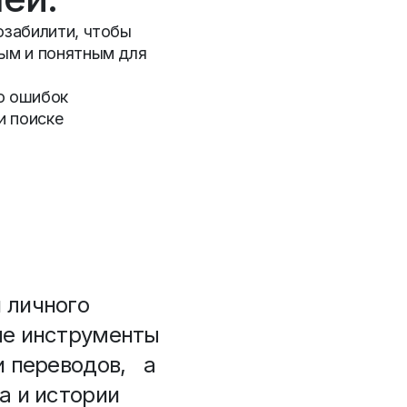
юзабилити, чтобы
ым и понятным для
во ошибок
и поиске
 личного
ые инструменты
и переводов, а
а и истории