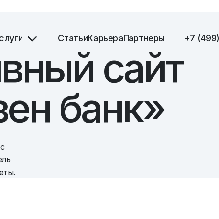
слуги
Статьи
Карьера
Партнеры
+7 (499
вный сайт
ен банк»
 с
ель
еты.