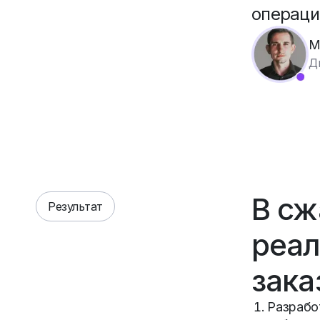
операци
М
Д
В сж
Результат
реал
зака
Разрабо