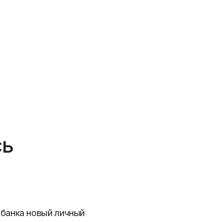
сь
нбанка новый личный