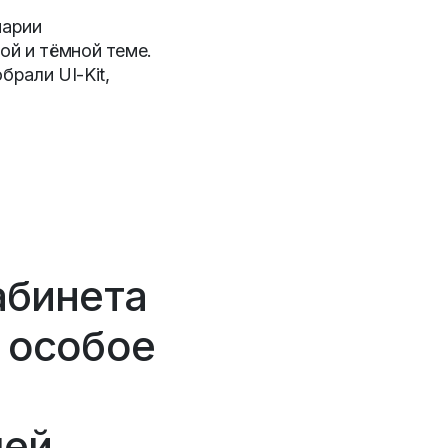
нарии
ой и тёмной теме.
рали UI-Kit,
абинета
 особое
ей.