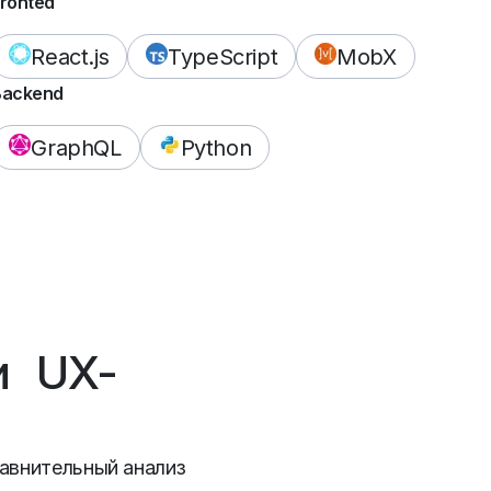
ronted
React.js
TypeScript
MobX
Backend
GraphQL
Python
и UX-
равнительный анализ