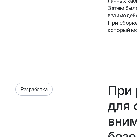
личных каб
Затем была
взаимодейс
При сборке
который мо
При 
Разработка
для 
вним
безо