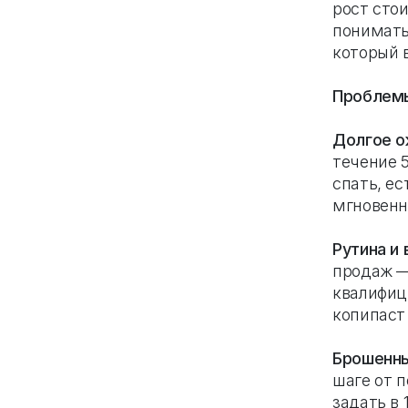
рост сто
понимать:
который 
Проблемы
Долгое о
течение 
спать, е
мгновенн
Рутина и
продаж — 
квалифиц
копипаст 
Брошенны
шаге от 
задать в