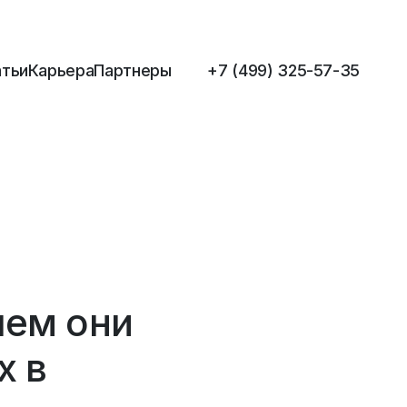
атьи
Карьера
Партнеры
+7 (499) 325-57-35
чем они
х в