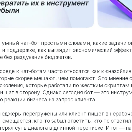
е умный чат-бот простыми словами, какие задачи о
 и поддержке, как выглядит экономический эффект 
е без раздувания бюджетов.
-среде к чат-ботам часто относятся как к «назойли
оторые скорее мешают, чем помогают. Это мнение 
поколения, которые работали по жестким скриптам 
ин шаг в сторону. Однако сегодня бот — это инстру
ю реакции бизнеса на запрос клиента.
неджеры перегружены или клиент пишет в нерабоче
смещается: кто-то забыл ответить, кто-то ответил 
терял суть диалога в длинной переписке. Итог — п