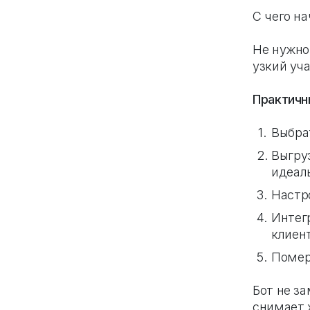
С чего н
Не нужно
узкий уча
Практичн
Выбра
Выгру
идеал
Настро
Интег
клиент
Помер
Бот не з
снимает 