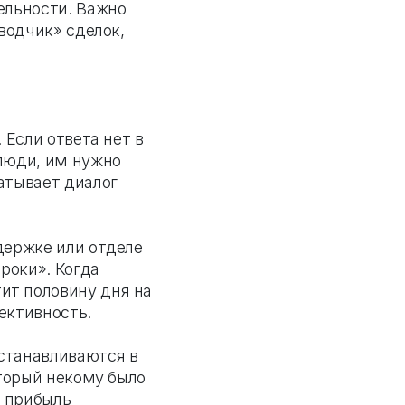
ельности. Важно
оводчик» сделок,
. Если ответа нет в
 люди, им нужно
атывает диалог
держке или отделе
роки». Когда
ит половину дня на
фективность.
останавливаются в
оторый некому было
я прибыль