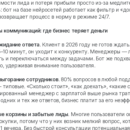
имости лида и потеря прибыли просто из-за медлит
 бот на базе нейросетей работает как фильтр и «д
возвращает процесс в норму в режиме 24/7.
 коммуникаций: где бизнес теряет деньги
жидание ответа
. Клиент в 2026 году не готов ждать
5–10 минут, он уходит к конкуренту. Менеджеры —
сть и переключаться между задачами. Бот же подхв
о, удерживая внимание пользователя.
 выгорание сотрудников
. 80% вопросов в любой под
типовые. «Сколько стоит», «как доехать», «какие с
ированный менеджер с зарплатой выше рынка трат
одних и тех же ответов, бизнес платит за его неэф
е корзины и забытые лиды
. Многие пользователи 
покупки, потому что у них возник мелкий вопрос, к
 11 вечера. Без быстрой консультации потенциальна