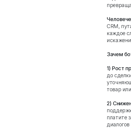
превраща
Человече
CRM, пут
каждое с
искажени
Зачем бо
1) Рост 
до сделки
уточняющ
товар или
2) Сниже
поддержк
платите 
диалогов