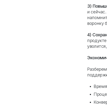
3) Повыш
и сейчас
напомнит
воронку 
4) Сохра
продукте
уволится
Экономич
Разберем
поддержк
Время
Проце
Конвер