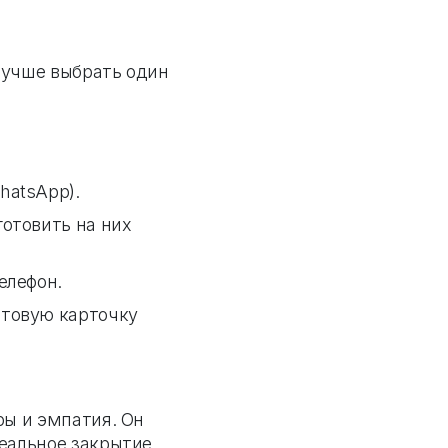
Лучше выбрать один
hatsApp).
готовить на них
елефон.
отовую карточку
ры и эмпатия. Он
реальное закрытие