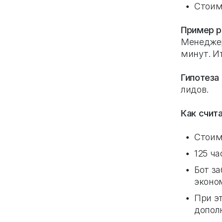
Стоим
Пример р
Менеджер
минут. Ит
Гипотеза 
лидов.
Как счит
Стоимо
125 ча
Бот за
эконо
При эт
допол